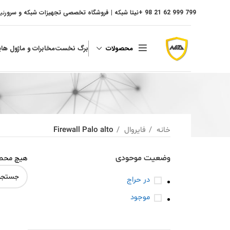
799 999 62 21 98 +
نیتا شبکه | فروشگاه تخصصی تجهیزات شبکه و سرور
نی
محصولات
برگ نخست
مخابرات و ماژول ها
پ
خانه
فایروال
Firewall Palo alto
وضعیت موحودی
هیچ محصو
در حراج
موجود