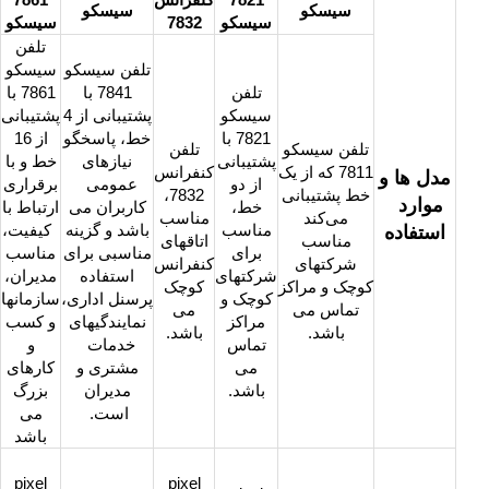
سیسکو
سیسکو
سیسکو
7832
سیسکو
تلفن
تلفن سیسکو
سیسکو
تلفن
7841 با
7861 با
سیسکو
پشتیبانی از 4
پشتیبانی
7821 با
خط، پاسخگو
از 16
تلفن سیسکو
تلفن
پشتیبانی
نیازهای
خط و با
7811 که از یک
کنفرانس
مدل ها و
از دو
عمومی
برقراری
خط پشتیبانی
7832،
موارد
خط،
کاربران می
ارتباط با
می‌کند
مناسب
مناسب
باشد و گزینه
کیفیت،
استفاده
مناسب
اتاقهای
برای
مناسبی برای
مناسب
شرکتهای
کنفرانس
شرکتهای
استفاده
مدیران،
کوچک و مراکز
کوچک
کوچک و
پرسنل اداری،
سازمانها
تماس می
می
مراکز
نمایندگیهای
و کسب
باشد.
باشد.
تماس
خدمات
و
می
مشتری و
کارهای
باشد.
مدیران
بزرگ
است.
می
باشد
pixel
pixel