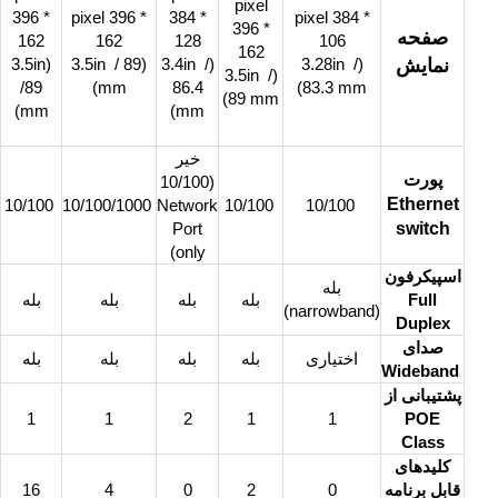
pixel
396 *
pixel 396 *
384 *
pixel 384 *
396 *
صفحه
162
162
128
106
162
نمایش
(3.28in /
(3.4in /
(3.5in / 89
(3.5in
(3.5in /
/89
mm)
86.4
83.3 mm)
89 mm)
mm)
mm)
خیر
پورت
(10/100
Ethernet
10/100
10/100/1000
Network
10/100
10/100
Port
switch
only)
اسپیکرفون
بله
Full
بله
بله
بله
بله
(narrowband)
Duplex
صدای
اختیاری
بله
بله
بله
بله
Wideband
پشتیبانی از
1
1
2
1
1
POE
Class
کلیدهای
قابل برنامه‌
0
2
0
4
16