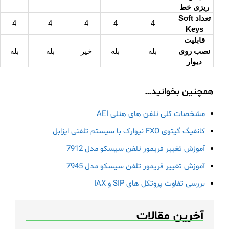
ریزی خط
تعداد Soft
4
4
4
4
4
Keys
قابلیت
نصب روی
بله
بله
خیر
بله
بله
دیوار
همچنین بخوانید…
مشخصات کلی تلفن های هتلی AEI
کانفیگ گیتوی FXO نیوارک با سیستم تلفنی ایزابل
آموزش تغییر فریمور تلفن‌ سیسکو مدل 7912
آموزش تغییر فریمور تلفن‌ سیسکو مدل 7945
بررسی تفاوت پروتکل های SIP و IAX
آخرین مقالات