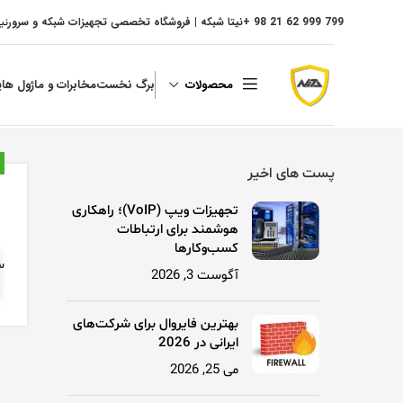
799 999 62 21 98 +
نیتا شبکه | فروشگاه تخصصی تجهیزات شبکه و سرور
نی
محصولات
برگ نخست
مخابرات و ماژول ها
پ
پست های اخیر
تجهیزات ویپ (VoIP)؛ راهکاری
هوشمند برای ارتباطات
کسب‌وکارها
سرورهای P
آگوست 3, 2026
بهترین فایروال برای شرکت‌های
ایرانی در 2026
می 25, 2026