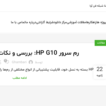
تا شبکه فن آوا
روژه ها
راهکارها
مقالات آموزشی
مرکز دانلود
شرایط گارانتی
درباره ما
تماس با ما
مقالات
رم سرور HP G10: بررسی و نکات مهم برای خرید
0
توسط
Ghambari
22
H بسته به نسل خود، قابلیت پشتیبانی از انواع مختلفی از رم‌ها را دارند. سرورهای نسل دهم (G10) نیز از این ق...
ژانویه
ادامه مطلب