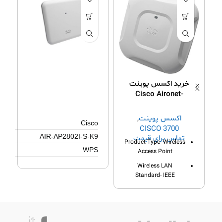
خرید 
خرید اکسس پوینت
Cisco Aironet-
3702I-Z-K9
اکسس پوینت
,
Cisco
CISCO 3700
AIR-AP2802I-S-K9
تماس برای قیمت
SERIES
Product Type- Wireless
WPS
Access Point
Single-Band
Wireless LAN
Standard- IEEE
802.11n, 802.11b, 802.11g
802.11ac
Features- MIMO
Technology
Laptop