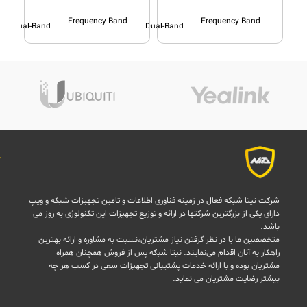
Frequency Band
Frequency Band
Dual-Band
Dual-Band
Class
Class
802.11n,
Wireless
802.11n,
Wireless
802.11b,
Communication
802.11b,
Communication
802.11g
Standard
802.11g
Standard
Laptop,
Laptop,
Personal
Personal
Compatible
Compatible
Computer,
Computer,
Devices
Devices
Smartphone,
Smartphone,
Tablet
Tablet
Connectivity
Connectivity
Wireless
Wireless
شرکت نیتا شبکه فعال در زمینه فناوری اطلاعات و تامین تجهیزات شبکه و ویپ
Technology
Technology
دارای یکی از بزرگترین شرکتها در ارائه و توزیع تجهیزات این تکنولوژی به روز می
باشد.
Internal
Antenna Type
Internal
Antenna Type
متخصصین ما با در نظر گرفتن نیاز مشتریان،نسبت به مشاوره و ارائه بهترین
راهکار به آنان اقدام می‌نمایند. نیتا شبکه پس از فروش همچنان همراه
مشتریان بوده و با ارائه خدمات پشتیبانی تجهیزات سعی در کسب هر چه
Operating
Operating
Cisco IOS
Cisco IOS
بیشتر رضایت مشتریان می نماید.
System
System