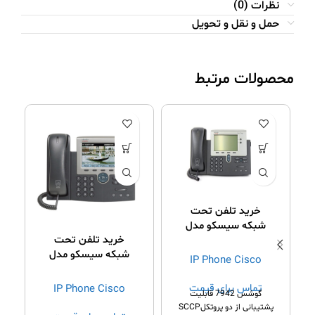
نظرات (0)
حمل و نقل و تحویل
محصولات مرتبط
خرید تلفن تحت
شبکه سیسکو مدل
خرید تلفن تحت
7942G
شبکه سیسکو مدل
IP Phone Cisco
7945G
تماس برای قیمت
IP Phone Cisco
گوشس 7942 قابلیت
ک
پشتیبانی از دو پروتکلSCCP