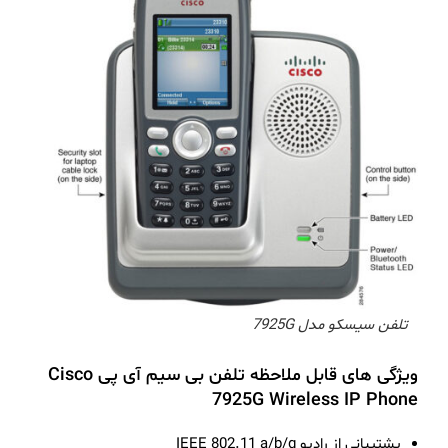
تلفن سیسکو مدل 7925G
ویژگی های قابل ملاحظه تلفن بی سیم آی پی Cisco
7925G Wireless IP Phone
پشتیبانی از رادیو IEEE 802.11 a/b/g