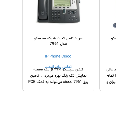
کو
خرید تلفن تحت شبکه سیسکو
مدل 7961
خری
IP Phone Cisco
تماس برای قیمت
شنهاد عالی
تلفن سیسکو ۷۹۶۱ از یک صفحه‌
 تمام
نمایش تک رنگ بهره می‌برد . تامین
یران و
برق cisco 7961 می‌تواند به کمک POE
ارآمد
تلفن 
گوشی دارای 6 عدد کلید
گانه 
ت.