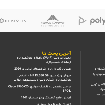
آخرین پست ها
تجهیزات ویپ (VoIP)؛ راهکاری هوشمند برای
ارتباطات کسب‌وکارها
شبکه و
بهترین فایروال برای شرکت‌های ایرانی در 2026
نولوژی به
فروش ویژه سرور HP DL380 G9 – انتخابی
هوشمند برای شبکه، ویپ و سیستم‌های نظارتی
ئه بهترین
بررسی تخصصی و کانفیگ سوئیچ |Cisco 2960-CX-
راه
8PC-L
هر چه
آموزش جامع کانفینگ روتر سیسکو 1941
کانفیگ پایه فایروال فورتی‌نت