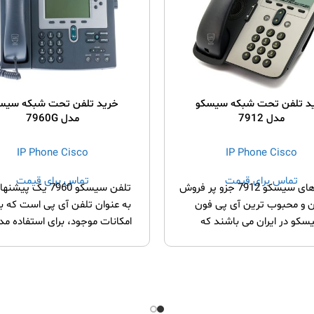
د تلفن تحت شبکه سیسکو
خرید تلفن تحت شبکه سیس
مدل 7912
مدل 7960G
IP Phone Cisco
IP Phone Cisco
تماس برای قیمت
تماس برای قیمت
گوشی های سیسکو 7912 جزو پر فروش
تلفن سیسکو 7960 یک پی
ن و محبوب ترین آی پی فون
به عنوان تلفن آی پی است که با
سکو در ایران می باشند که
امکانات موجود، برای استفاده مد
هر کاربر اجرائی بسیار مناسب و ک
می باشد. این 
خط با قابلیت برنامه ریزی اس