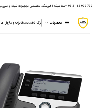
799 999 62 21 98 +
نیتا شبکه | فروشگاه تخصصی تجهیزات شبکه و سرور
نی
محصولات
برگ نخست
مخابرات و ماژول ها
پ