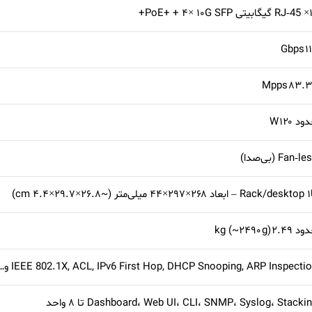
PoE+ + ۴× ۱+
۱۱۲ 
۸۳.۳۲ Mp
د ۱۲۰ W
Fan‑l (بی‌صدا)
Rack/deskt – ابعاد ۲۶۸×۲۹۷×۴۴ میلی‌متر (~۲۶.۸×۲۹.۷×۴.۴ cm)
۲.۴۹ kg (~۲۴۹۰ g)
IEEE 802.1X, ACL, IPv6 First Hop, DHCP Snooping, ARP Inspecti و…
Dashboard، Web UI، CLI، SNMP، Syslog، Stacki تا ۸ واحد