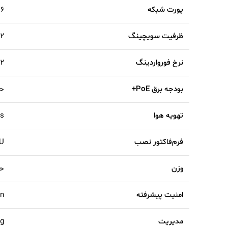
پورت شبکه
۱۶× RJ‑45 گیگابیتی ۰G SFP
ظرفیت سویچینگ
Gbps
نرخ فورواردینگ
ps
بودجه برق PoE+
حدو
تهویه هوا
ess
فرم‌فاکتور نصب
op ۱U
وزن
حدود 
امنیت پیشرفته
on
مدیریت
ng