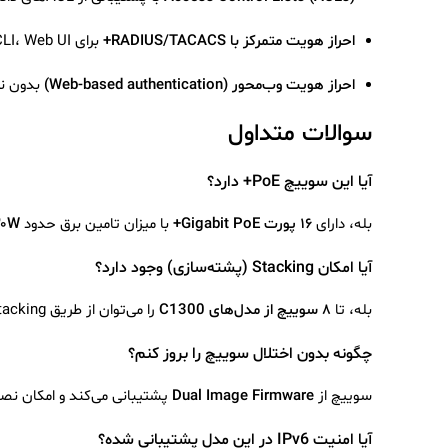
احراز هویت متمرکز با RADIUS/TACACS+
برای CLI، Web UI و 802.1X
احراز هویت وب‌محور (Web-based authentication)
بدون نی
سوالات متداول
آیا این سوییچ PoE+ دارد؟
بله، دارای
۱۶ پورت Gigabit PoE+
با میزان تامین برق حدود
۲۰W
آیا امکان Stacking (پشته‌سازی) وجود دارد؟
بله، تا
۸ سوییچ از مدل‌های C1300
را می‌توان از طریق Front Panel Stacking به‌صورت یک دستگاه واحد مدیریت کرد.
چگونه بدون اختلال سوییچ را بروز کنم؟
سوییچ از
Dual Image Firmware
پشتیبانی می‌کند و امکان ن
آیا امنیت IPv6 در این مدل پشتیبانی شده؟