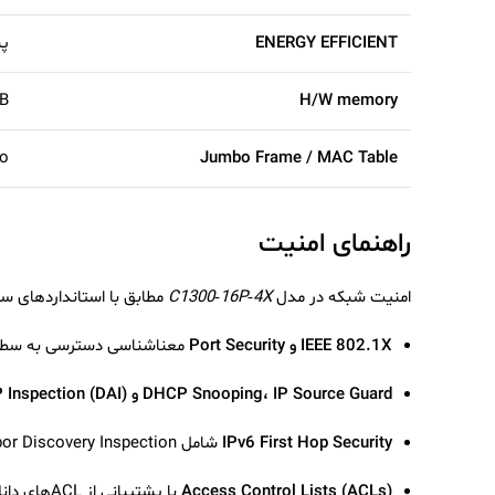
ENERGY EFFICIENT
پشتی
H/W memory
 MB
Jumbo Frame / MAC Table
Jumbo تا ۰۰۰
راهنمای امنیت
امنیت شبکه در مدل
C1300‑16P‑4X
مطابق با استانداردهای سری ۱۳۰۰ سیسکو طراحی شد
IEEE 802.1X و Port Security
معنا‌شناسی دسترسی به سطح 
DHCP Snooping، IP Source Guard و Dynamic ARP Inspection (DAI)
IPv6 First Hop Security
شامل RA Guard، DHCPv6 Guard، Neighbor Discovery Inspection و Integrity Binding برای شبکه‌های IPv6
Access Control Lists (ACLs)
با پشتیبانی از ACLهای دانلود شدنی جهت محدودسازی دقیق ترافیک