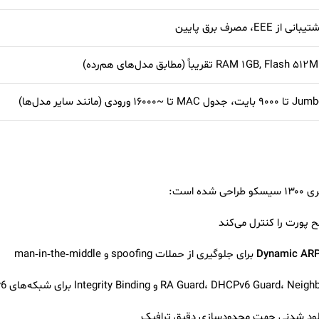
بانی از EEE، مصرف برق پایین
RAM ۱ GB, Flash ۵۱۲ تقریباً (مطابق مدل‌های هم‌رده)
۹ بایت، جدول MAC تا ~۱۶۰۰۰ ورودی (مانند سایر مدل‌ها)
ه است:
پورت را کنترل می‌کند
برای جلوگیری از حملات spoofing و man‑in‑the‑middle