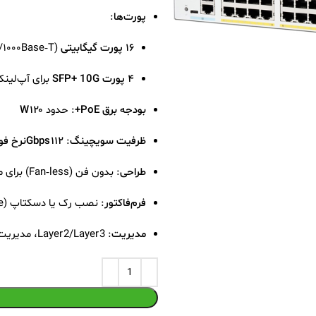
پورت‌ها
:
۱۶ پورت گیگابیتی PoE+
/۱۰۰۰Base‑T)
۴ پورت SFP+ 10G
برای آپ‌لین
بودجه برق PoE+
: حدود
۱۲۰ W
ظرفیت سویچینگ
:
۱۱۲ Gbps
نرخ فو
طراحی
: بدون فن (Fan‑less) برای محیط‌های بی‌صدا
فرم‌فاکتور
: نصب رک یا دسکتاپ (Dockable), Rack-mountable
مدیریت
: Layer 2/Layer 3، مدیریت از طریق Cisco Business Dashboard، اپ موبایل، Web UI،