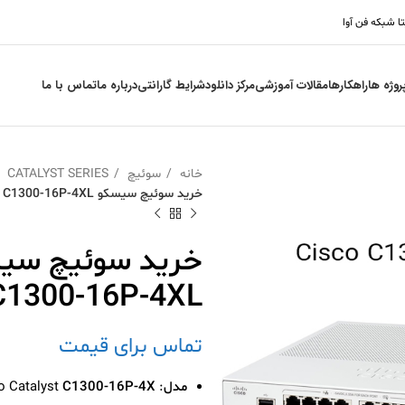
تا شبکه فن آوا
روژه ها
راهکارها
مقالات آموزشی
مرکز دانلود
شرایط گارانتی
درباره ما
تماس با ما
خانه
سوئیچ
CATALYST SERIES
خرید سوئیچ سیسکو Cisco C1300‑16P‑4XL
C1300‑16P‑4XL
تماس برای قیمت
مدل
: Cisco Catalyst
C1300‑16P‑4X