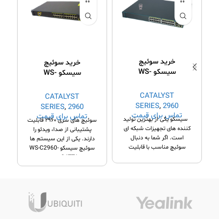
خرید سوئیچ
خرید سوئیچ
سیسکو WS-
سیسکو WS-
C2960-24PC-S
C2960-24TT-L
CATALYST
CATALYST
SERIES
,
2960
SERIES
,
2960
تماس برای قیمت
تماس برای قیمت
Series
Series
سیسکو یکی از بهترین تولید
ی
سوئیچ های سری ۲۹۶۰ قابلیت
کننده های تجهیزات شبکه ای
پشتیبانی از صدا، ویدئو را
است. اگر شما به دنبال
دارند. یکی از این سیستم ها
سوئیچ مناسب با قابلیت
سوئیچ سیسکو WS-C2960-
24TT-L است.