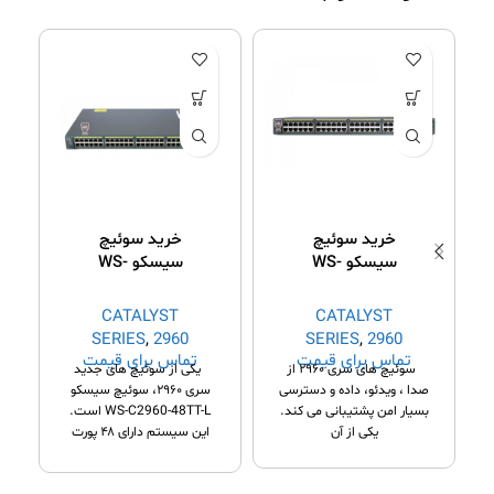
خرید سوئیچ
خرید سوئیچ
سیسکو WS-
سیسکو WS-
C2960-48TT-L
C2960-48PST-L
CATALYST
CATALYST
SERIES
,
2960
SERIES
,
2960
تماس برای قیمت
تماس برای قیمت
Series
Series
سوئیچ های سری ۲۹۶۰ از
یکی از سوئیچ های جدید
صدا ، ویدئو، داده و دسترسی
سری ۲۹۶۰، سوئیچ سیسکو
بسیار امن پشتیبانی می کند.
WS-C2960-48TT-L است.
یکی از آن
این سیستم دارای ۴۸ پورت
مدیریت شده با