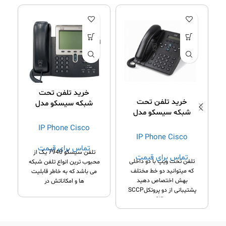
خرید تلفن تحت
خرید تلفن تحت
شبکه سیسکو مدل
شبکه سیسکو مدل
7940G
6921
IP Phone Cisco
IP Phone Cisco
تماس برای قیمت
تلفن سیسکو 7940 یک از
تماس برای قیمت
آ
تلفن تحت ویپ با دو داخلی
محبوب ترین انواع تلفن شبکه
م
که میتوانید دو خط مختلف
می باشد که به خاطر قابلیت
ه
بهش اختصاص دهید
ها و امکاناتش در
پشتیبانی از دو پروتکلSCCP
و SIP