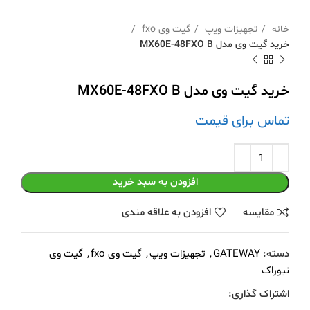
خانه
ﺗﺠﻬﯿﺰات وﯾپ
گیت وی fxo
خرید گیت وی مدل MX60E-48FXO B
خرید گیت وی مدل MX60E-48FXO B
تماس برای قیمت
افزودن به سبد خرید
مقايسه
افزودن به علاقه مندی
دسته:
GATEWAY
,
ﺗﺠﻬﯿﺰات وﯾپ
,
گیت وی fxo
,
گیت وی
نیوراک
اشتراک گذاری: