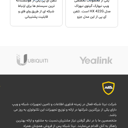
یکی از محصولات تخصصی
تلفن آی پی یکی از هوشمندانه
fxs
,
گیت وی نیوراک
ویپ نیوارک گیتوی نیوراک
ترین سیستم ها برای ارتباط
مدل HX 422G است. تلفن
شبکه ای از طریق وای فای و
ا
آی پی از این مدل جزو
قابلیت پشتیبانی
تجهیزات
شرکت نیتا شبکه فعال در زمینه فناوری اطلاعات و تامین تجهیزات شبکه و ویپ
دارای یکی از بزرگترین شرکتها در ارائه و توزیع تجهیزات این تکنولوژی به روز می
باشد.
متخصصین ما با در نظر گرفتن نیاز مشتریان،نسبت به مشاوره و ارائه بهترین
راهکار به آنان اقدام می‌نمایند. نیتا شبکه پس از فروش همچنان همراه