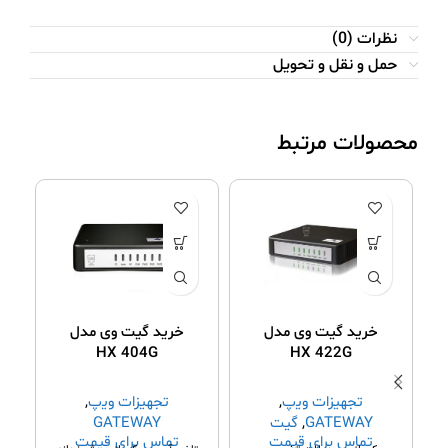
نظرات (0)
حمل و نقل و تحویل
محصولات مرتبط
خرید گیت وی مدل
خرید گیت وی مدل
HX 404G
HX 422G
ﺗﺠﻬﯿﺰات وﯾپ
,
ﺗﺠﻬﯿﺰات وﯾپ
,
GATEWAY
,
گیت
GATEWAY
تماس برای قیمت
تماس برای قیمت
وی fxo
,
گیت وی