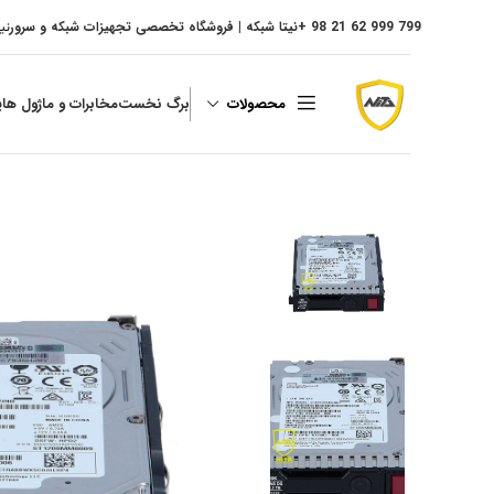
799 999 62 21 98 +
نیتا شبکه | فروشگاه تخصصی تجهیزات شبکه و سرور
نی
محصولات
برگ نخست
مخابرات و ماژول ها
پ