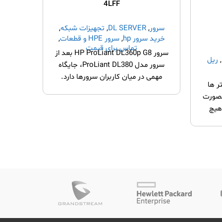
4LFF
سرور
,
DL SERVER
,
تجهیزات شبکه
,
خرید سرور hp
,
سرور HPE و قطعات
,
تماس برای قیمت
شاسی
,
قطعات سرور
سرور HP ProLiant DL360p G8 بعد از
,
ریل
سرور
,
سرور مدل ProLiant DL380، جایگاه
خرید س
مهمی در میان کاربران سرورها دارد.
ر ها
DL360 gen8 از
بصورت
هیچ