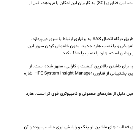
محبوب این دسته به شمار می‌رود. نکته قابل توجه در خصوص هارد سرور 1.2 ترابایتی اچ پی پشتیبانی از تکنولوژی HPE Smart Carrier است. این فناوری (SC) به کاربران این امکان را می‌دهد، قبل از
هارد اچ پی 1.2TB 10K جز دسته هارد‌های SFF یا Small From Factor است که نشان دهنده اندازه 2.5 اینچی این هارد است. این هارد از طریق درگاه اتصال SAS به برقراری ارتباط با سرور می‌پردازد.
ی‌دهد در صورت نیاز به تعویض و یا نصب هارد جدید، بدون خاموش کردن سرور این
یان می‌کنیم، برای داشتن بالاترین کیفیت و کارایی، مجهز شده است. از
دیگر فناوری‌های قابل پشتیبانی در این هارد سرور اچ پی می‌توان به تکنولوژی رمزگذاری دیجیتال Digitally Singed Firmware (DS) و همچنین پشتیبانی از فناوری HPE System insight Manager اشاره
نوشتن دیتا را انجام دهد و به همین دلیل از هارد‌های معمولی و کامپیوتری قوی تر است. هارد
 فعالیت‌های ماشین لرنینگ و رایانش ابری مناسب بوده و آن