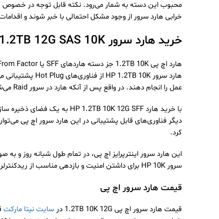
خرابی هارد سرور از وجود مشکل احتمالی با خبر شوند و اقداما
خرید هارد سرور HDD 1.2TB 12G SAS 10K
هارد سرور B 10K
عمل را انجام دهند. در واقع پس از آنکه هارد در سرور Raid می‌شود، کاربر می‌تواند بدون اینکه آسیبی به اطلاعات وارد شود، در حالی که سرور روشن است، هارد را نصب یا حذف کند.
با خرید هارد TB 10K 12G SFF
کرد.
سرور HP 10K برای داشتن امنیت و بازدهی مناسب از ریدکنترلر پیشرفته بهره می‌برد.
قیمت هارد سرور اچ پی
قیمت هارد سرور اچ پی 1.2TB 10K 12G در
سایت نیتا مارکت
قا