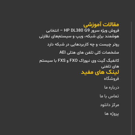
مقالات آموزشی
فروش ویژه سرور HP DL380 G9 – انتخابی
هوشمند برای شبکه، ویپ و سیستم‌های نظارتی
روتر چیست و چه کاربردهایی در شبکه دارد
مشخصات کلی تلفن های هتلی AEI
کانفیگ گیت وی نیوراک FXO و FXS با سیستم
های تلفنی
لینک های مفید
فروشگاه
درباره ما
تماس با ما
مرکز دانلود
پروژه ها