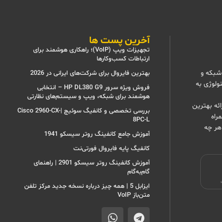
آخرین پست ها
تجهیزات ویپ (VoIP)؛ راهکاری هوشمند برای
ارتباطات کسب‌وکارها
شبکه و
بهترین فایروال برای شرکت‌های ایرانی در 2026
نولوژی به
فروش ویژه سرور HP DL380 G9 – انتخابی
هوشمند برای شبکه، ویپ و سیستم‌های نظارتی
ئه بهترین
بررسی تخصصی و کانفیگ سوئیچ |Cisco 2960-CX-
راه
8PC-L
هر چه
آموزش جامع کانفینگ روتر سیسکو 1941
کانفیگ پایه فایروال فورتی‌نت
آموزش کانفینگ روتر سیسکو 2901 | راهنمای
گام‌به‌گام
ی
ایزابل 5 | همه چیز درباره نسخه جدید مرکز تلفن
متن‌باز VoIP