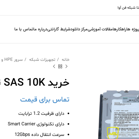
تا شبکه فن آوا
روژه ها
راهکارها
مقالات آموزشی
مرکز دانلود
شرایط گارانتی
درباره ما
تماس با ما
خانه
تجهیزات شبکه
سرور HPE و قطعات
خرید HDD 1.2TB 12G SAS 10K
تماس برای قیمت
دارای ظرفیت 1.2 ترابایت
دارای تکنولوژی Smart Carrier
سرعت انتقال داده 12Gbps