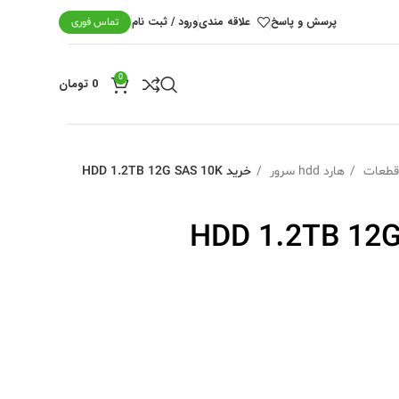
پرسش و پاسخ
علاقه مندی
ورود / ثبت نام
تماس فوری
0
0
تومان
هارد hdd سرور
خرید HDD 1.2TB 12G SAS 10K