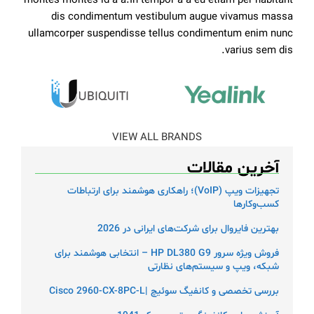
montes montes id a a.In tempor a a eu etiam per habitant
dis condimentum vestibulum augue vivamus massa
ullamcorper suspendisse tellus condimentum enim nunc
varius sem dis.
VIEW ALL BRANDS
آخرین مقالات
تجهیزات ویپ (VoIP)؛ راهکاری هوشمند برای ارتباطات
کسب‌وکارها
بهترین فایروال برای شرکت‌های ایرانی در 2026
فروش ویژه سرور HP DL380 G9 – انتخابی هوشمند برای
شبکه، ویپ و سیستم‌های نظارتی
بررسی تخصصی و کانفیگ سوئیچ |Cisco 2960-CX-8PC-L