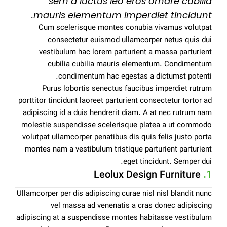
sem a luctus leo eros ornare cubilia
mauris elementum imperdiet tincidunt.
Cum scelerisque montes conubia vivamus volutpat
consectetur euismod ullamcorper netus quis dui
vestibulum hac lorem parturient a massa parturient
cubilia cubilia mauris elementum. Condimentum
condimentum hac egestas a dictumst potenti.
Purus lobortis senectus faucibus imperdiet rutrum
porttitor tincidunt laoreet parturient consectetur tortor ad
adipiscing id a duis hendrerit diam. A at nec rutrum nam
molestie suspendisse scelerisque platea a ut commodo
volutpat ullamcorper penatibus dis quis felis justo porta
montes nam a vestibulum tristique parturient parturient
eget tincidunt. Semper dui.
Leolux Design Furniture
1.
Ullamcorper per dis adipiscing curae nisl nisl blandit nunc
vel massa ad venenatis a cras donec adipiscing
adipiscing at a suspendisse montes habitasse vestibulum