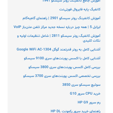
آموزش جامع کانفینگ روتر سیسکو 1941
کانفیگ پایه فایروال فورتی‌نت
آموزش کانفینگ روتر سیسکو 2901 | راهنمای گام‌به‌گام
ایزابل 5 | همه چیز درباره نسخه جدید مرکز تلفن متن‌باز VoIP
آموزش کانفیگ روتر سیسکو 2811 | شامل تنظیمات اولیه و
نکات کلیدی
آشنایی کامل به روتر قدرتمند گوگل Google WiFi AC-1304
آشنایی کامل با اکسس پوینت‌های سری 9100 سیسکو
بررسی کامل اکسس پوینت‌های سری 3800 سیسکو
بررسی تخصصی اکسس پوینت‌های سری 3700 سیسکو
سوئیچ سیسکو سری 3850
خرید CPU سرور G10
رم سرور HP G9
راهنمای خرید سرور رکمونت HP DL