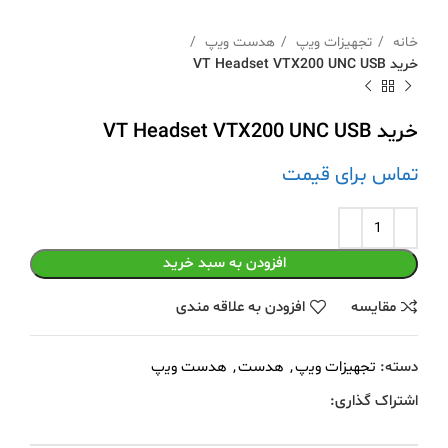
خانه
ﺗﺠﻬﯿﺰات وﯾپ
ﻫﺪﺳﺖ وﯾپ
خرید VT Headset VTX200 UNC USB
خرید VT Headset VTX200 UNC USB
تماس برای قیمت
افزودن به سبد خرید
مقايسه
افزودن به علاقه مندی
دسته:
ﺗﺠﻬﯿﺰات وﯾپ
,
هدست
,
ﻫﺪﺳﺖ وﯾپ
اشتراک گذاری: