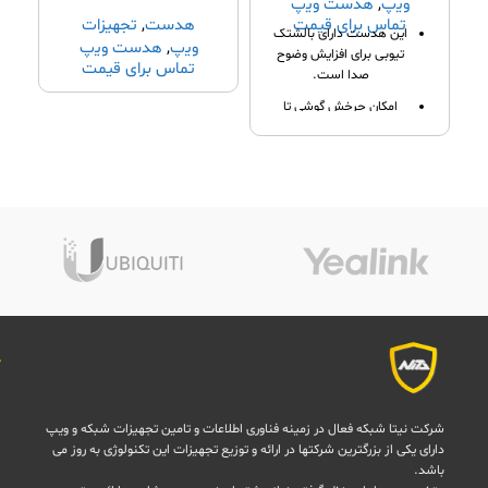
وﯾپ
,
ﻫﺪﺳﺖ وﯾپ
تماس برای قیمت
هدست
,
ﺗﺠﻬﯿﺰات
این هدست دارای بالشتک
وﯾپ
,
ﻫﺪﺳﺖ وﯾپ
تیوبی برای افزایش وضوح
تماس برای قیمت
صدا است.
امکان چرخش گوشی تا
330 درجه از دیگر ویژگی
های هدست VT Headset
VT 3000 ST DUO است.
دارای میکروفون تقویت
شده با قابلیت حذف نویز
تا 80% است.
میکروفون انعطاف پذیر
دارد.
شرکت نیتا شبکه فعال در زمینه فناوری اطلاعات و تامین تجهیزات شبکه و ویپ
دارای یکی از بزرگترین شرکتها در ارائه و توزیع تجهیزات این تکنولوژی به روز می
باشد.