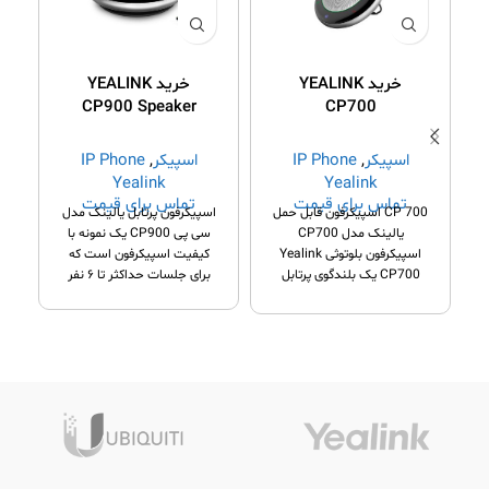
خرید YEALINK
خرید YEALINK
CP900 Speaker
CP700
Phone
اسپیکر
,
IP Phone
اسپیکر
,
IP Phone
Yealink
Yealink
تماس برای قیمت
تماس برای قیمت
CP 700 اسپیکرفون قابل حمل
اسپیکرفون پرتابل یالینک مدل
یالینک مدل CP700
سی پی CP900 یک نمونه با
اسپیکرفون بلوتوثی Yealink
کیفیت اسپیکرفون است که
CP700 یک بلندگوی پرتابل
برای جلسات حداکثر تا ۶ نفر
است که امکان یک ارتباط