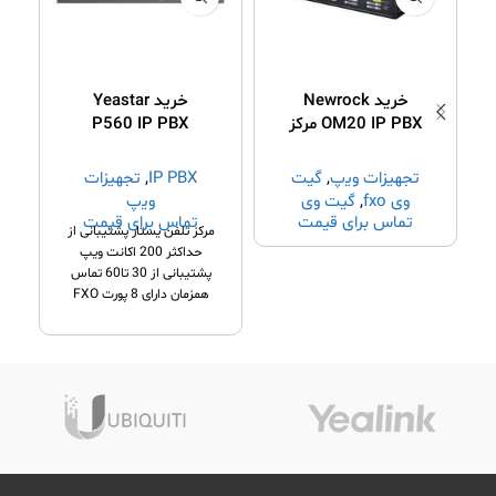
خرید Newrock
خرید Yeastar
OM20 IP PBX مرکز
P560 IP PBX
تلفن آی پی نیوراک
ﺗﺠﻬﯿﺰات وﯾپ
,
گیت
IP PBX
,
ﺗﺠﻬﯿﺰات
وی fxo
,
گیت وی
وﯾپ
تماس برای قیمت
تماس برای قیمت
نیوراک
,
IP PBX
مرکز تلفن یستار پشتیبانی از
حداکثر 200 اکانت ویپ
پشتیبانی از 30 تا60 تماس
همزمان دارای 8 پورت FXO
دارای