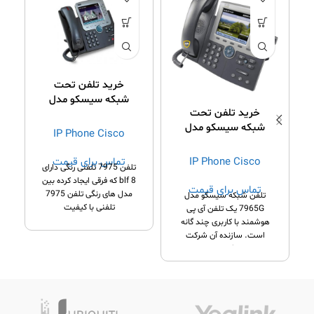
خرید تلفن تحت
شبکه سیسکو مدل
خرید تلفن تحت
7975
شبکه سیسکو مدل
IP Phone Cisco
7965G
تماس برای قیمت
IP Phone Cisco
تلفن 7975 تلفنی رنگی دارای
8 blf که فرقی ایجاد کرده بین
تماس برای قیمت
مدل های رنگی تلفن 7975
تلفن شبکه سیسکو مدل
تلفنی با کیفیت
7965G یک تلفن آی پی
هوشمند با کاربری چند گانه
ت
است. سازنده آن شرکت
معروف سیسکو