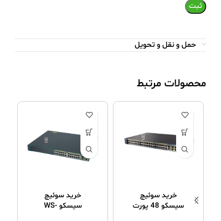
حمل و نقل و تحویل
محصولات مرتبط
خرید سوئیچ
خرید سوئیچ
سیسکو 48 پورت
سیسکو WS-
C2960-24PC-S
ws-c2960g-48tc-l