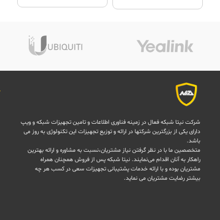
های این حوزه تبدیل شده
است و
خدمات پس از
فروش
شرکت به عنوان مهم
ترین عامل
رضایت
مشتریان
شناخته می شود.
نیتا شبکه برای رضایت هر چه
ن
بیشتر مشتریان خود، گارانتی و
ب
شرایط بسیار مناسبی را برای
مرجوعی در اختیار خریداران
قرار داده است به گونه ای که
مشتریان ما در شهرستان ها
به
م
مدت 2 هفته مهلت
مرجوعی
دارند و برای مشتریان
م
شهر تهران نیز مهلت مرجوعی
ش
شرکت نیتا شبکه فعال در زمینه فناوری اطلاعات و تامین تجهیزات شبکه و ویپ
یک هفته ای در نظر گرفته
دارای یکی از بزرگترین شرکتها در ارائه و توزیع تجهیزات این تکنولوژی به روز می
شده است.
باشد.
متخصصین ما با در نظر گرفتن نیاز مشتریان،نسبت به مشاوره و ارائه بهترین
راهکار به آنان اقدام می‌نمایند. نیتا شبکه پس از فروش همچنان همراه
مشتریان بوده و با ارائه خدمات پشتیبانی تجهیزات سعی در کسب هر چه
بیشتر رضایت مشتریان می نماید.