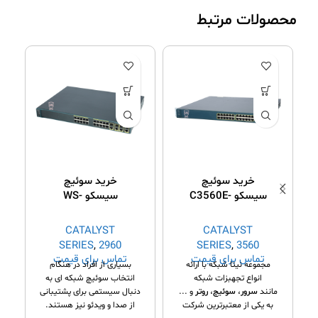
محصولات مرتبط
خرید سوئیچ
خرید سوئیچ
سیسکو C3560E-
سیسکو WS-
C2960G-24TC-L
24PD-E
CATALYST
CATALYST
SERIES
,
2960
SERIES
,
3560
تماس برای قیمت
تماس برای قیمت
Series
Series
مجموعه نیتا شبکه با ارائه
بسیاری از افراد در هنگام
انواع تجهبزات شبکه
انتخاب سوئیچ شبکه ای به
مانند
سرور
،
سوئیچ
،
روتر
و ...
دنبال سیستمی برای پشتیبانی
م
به یکی از معتبرترین شرکت
از صدا و ویدئو نیز هستند.