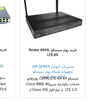
خرید روتر سیسکو Router 889G-
LTE-K9
eries
مسیریاب (روتر)
,
ISR SERIES
,
تجهیزات شبکه
,
روتر سیسکو
تماس برای قیمت
نسل 
سیسکو C899G-LTE-GA-K9 روترهای
خدمات یکپارچه سریCisco 890G 4G
LTE 2.0 با نرم افزار Cisco IOS از
WAN بی سیم و