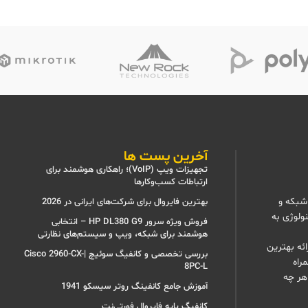
آخرین پست ها
تجهیزات ویپ (VoIP)؛ راهکاری هوشمند برای
ارتباطات کسب‌وکارها
شبکه و
بهترین فایروال برای شرکت‌های ایرانی در 2026
نولوژی به
فروش ویژه سرور HP DL380 G9 – انتخابی
هوشمند برای شبکه، ویپ و سیستم‌های نظارتی
ئه بهترین
بررسی تخصصی و کانفیگ سوئیچ |Cisco 2960-CX-
راه
8PC-L
هر چه
آموزش جامع کانفینگ روتر سیسکو 1941
کانفیگ پایه فایروال فورتی‌نت