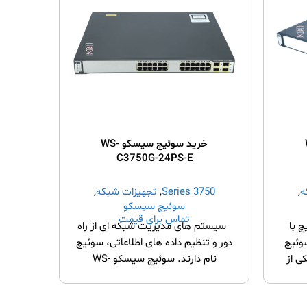
W-
خرید سوئیچ سیسکو WS-
C3750G-24PS-E
ه
,
3750 Series
,
تجهیزات شبکه
,
Series
سوئیچ سیسکو
تماس برای قیمت
چ با
سیستم های مدیریت شبکه ای از راه
سوئیچ ه
وئیچ
دور و تنظیم داده های اطلاعاتی، سوئیچ
شبکه ا
WS-C3750G-12S یکی از
نام دارند. سوئیچ سیسکو WS-
C3750G-24PS-E