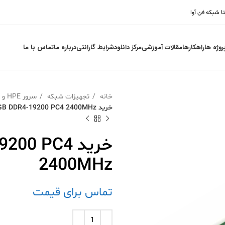
تا شبکه فن آوا
روژه ها
راهکارها
مقالات آموزشی
مرکز دانلود
شرایط گارانتی
درباره ما
تماس با ما
خانه
تجهیزات شبکه
سرور HPE و قطعات
خرید RAM 16GB DDR4-19200 PC4 2400MHz
خرید 0 PC4
2400MHz
تماس برای قیمت