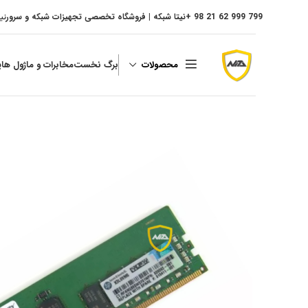
799 999 62 21 98 +
نیتا شبکه | فروشگاه تخصصی تجهیزات شبکه و سرور
نی
محصولات
برگ نخست
مخابرات و ماژول ها
پ