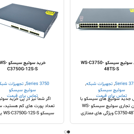
خرید سوئیچ سیسکو WS-C3750-
خرید سوئیچ سیسکو S
C3750G-12S-S
48TS-S
3750 S
,
تجهیزات شبکه
,
3750 Series
,
تجهیزات شبک
سوئیچ سیسکو
سوئیچ سیسکو
تماس برای قیمت
تماس برای قیمت
جدید سوئیچ های سیسکو با
اگر شما نیز در پی خرید سوئی
عنوان تجاری سوئیچ سیسکو WS-
تعداد پورت های کم هستید، س
C3750-48TS-S ویژگی های ممتازی
سیسکو -S
دارد. قابل انباشته بوده و
بهترین