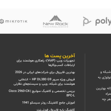
آخرین پست ها
تجهیزات ویپ (VoIP)؛ راهکاری هوشمند برای
ارتباطات کسب‌وکارها
شبکه و
بهترین فایروال برای شرکت‌های ایرانی در 2026
نولوژی به
فروش ویژه سرور HP DL380 G9 – انتخابی
هوشمند برای شبکه، ویپ و سیستم‌های نظارتی
ئه بهترین
بررسی تخصصی و کانفیگ سوئیچ |Cisco 2960-CX-
راه
8PC-L
هر چه
آموزش جامع کانفینگ روتر سیسکو 1941
کانفیگ پایه فایروال فورتی‌نت