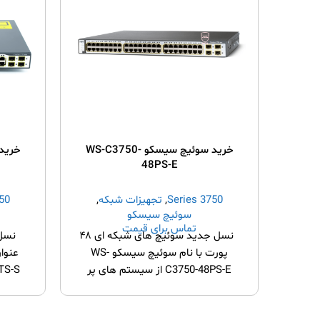
خرید سوئیچ سیسکو WS-C3750-
48PS-E
3750 Series
,
تجهیزات شبکه
,
eries
سوئیچ سیسکو
تماس برای قیمت
نسل جدید سوئیچ های شبکه ای ۴۸
نسل 
پورت با نام سوئیچ سیسکو WS-
C3750-48PS-E از سیستم های پر
طرفدار محسوب