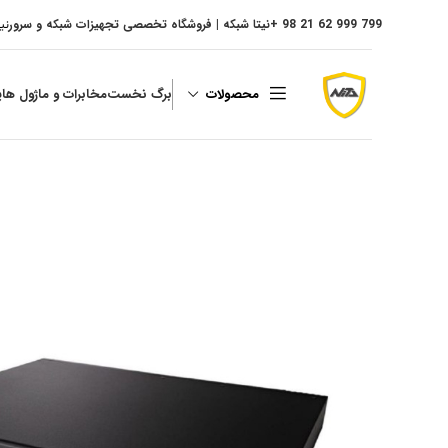
799 999 62 21 98 +
نیتا شبکه | فروشگاه تخصصی تجهیزات شبکه و سرور
نی
محصولات
برگ نخست
مخابرات و ماژول ها
پ