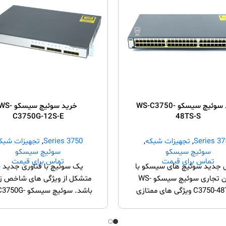
خرید سوئیچ سیسکو WS-C3750-
خرید سوئیچ سیسکو S
C3750G-12S-E
48TS-S
3750 S
,
تجهیزات شبکه
,
3750 Series
,
تجهیزات شبک
سوئیچ سیسکو
سوئیچ سیسکو
تماس برای قیمت
تماس برای قیمت
جدید سوئیچ های سیسکو با
یک سوئیچ با فناوری جدید ب
عنوان تجاری سوئیچ سیسکو WS-
متشکل از ویژگی های شاخص ز
C3750-48TS-S ویژگی های ممتازی
باشد. سوئیچ سیسکو
دارد. قابل انباشته بوده و
12S-E یک محصول LAN