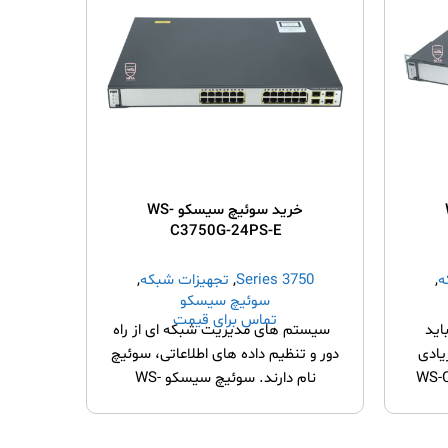
W-
خرید سوئیچ سیسکو WS-
C3750G-24PS-E
ه
,
3750 Series
,
تجهیزات شبکه
,
Series
سوئیچ سیسکو
تماس برای قیمت
اید
سیستم های مدیریت شبکه ای از راه
سوئیچ ه
یادی
دور و تنظیم داده های اطلاعاتی، سوئیچ
شبکه ا
 WS-C3750G-
نام دارند. سوئیچ سیسکو WS-
C3750G-24PS-E