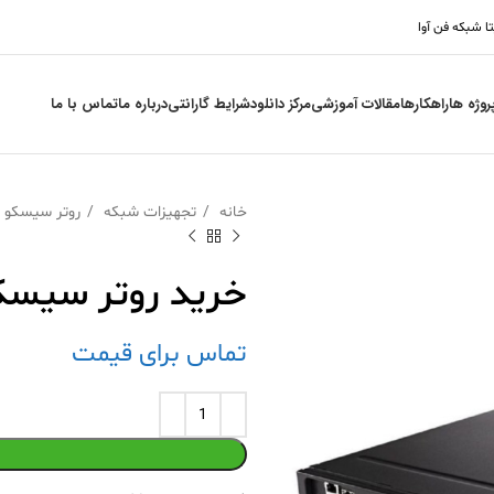
تا شبکه فن آوا
روژه ها
راهکارها
مقالات آموزشی
مرکز دانلود
شرایط گارانتی
درباره ما
تماس با ما
خانه
تجهیزات شبکه
روتر سیسکو
خرید روتر سیسکو  4331/K9
تماس برای قیمت