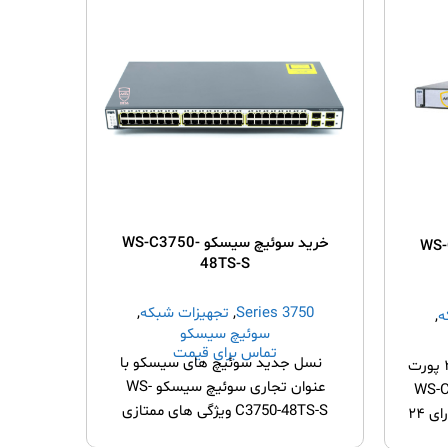
خرید سوئیچ سیسکو WS-C3750-
WS-C3750-
48TS-S
3750 Series
,
تجهیزات شبکه
,
Series
ه
,
سوئیچ سیسکو
تماس برای قیمت
نسل جدید سوئیچ های سیسکو با
اگر ش
از پر فروش ترین سوئیچ های ۲۴ پورت
عنوان تجاری سوئیچ سیسکو WS-
تعداد
سکو WS-C3750-
C3750-48TS-S ویژگی های ممتازی
دارد. قابل انباشته بوده و