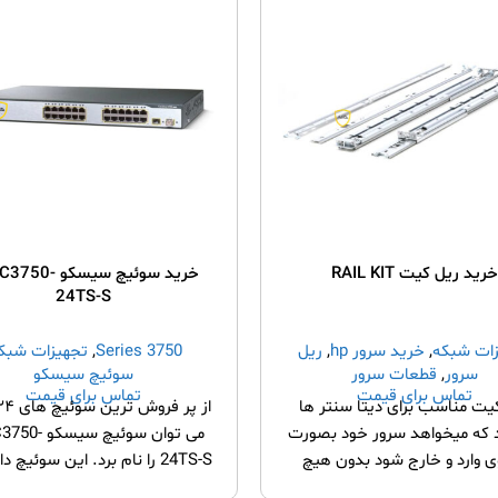
خرید ریل کیت RAIL KIT
خرید سوئیچ سیسکو 
24TS-S
ات شبکه
,
خرید سرور hp
,
ریل
3750 Series
,
تجهیزات شبک
سرور
,
قطعات سرور
سوئیچ سیسکو
تماس برای قیمت
تماس برای قیمت
یت مناسب برای دیتا سنتر ها
 که میخواهد سرور خود بصورت
می توان سوئیچ سی
 وارد و خارج شود بدون هیچ
24TS-S را نام برد. این سوئیچ دارای ۲۴