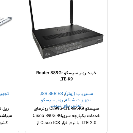
خرید روتر سیسکو Router 889G-
LTE-K9
مسیریاب (روتر)
,
ISR SERIES
,
تجهیز
تجهیزات شبکه
,
روتر سیسکو
تماس برای قیمت
سیسکو C899G-LTE-GA-K9 روترهای
ریل ک
خدمات یکپارچه سریCisco 890G 4G
میباشد
LTE 2.0 با نرم افزار Cisco IOS از
کشوی
WAN بی سیم و