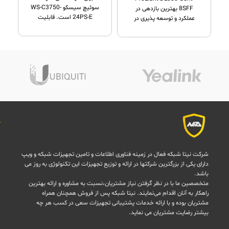
شاسی
,
قطعات سرور
سوئیچ سیسکو WS-C3750-
8SFF بهترین بازدهی در
24PS-E است. قابلیت
عملکرد و توسعه پذیری در
مسیریابی و مدیریت از راه
بخش های هارد
شرکت نیتا شبکه فعال در زمینه فناوری اطلاعات و تامین تجهیزات شبکه و ویپ
دارای یکی از بزرگترین شرکتها در ارائه و توزیع تجهیزات این تکنولوژی به روز می
باشد.
متخصصین ما با در نظر گرفتن نیاز مشتریان،نسبت به مشاوره و ارائه بهترین
راهکار به آنان اقدام می‌نمایند. نیتا شبکه پس از فروش همچنان همراه
مشتریان بوده و با ارائه خدمات پشتیبانی تجهیزات سعی در کسب هر چه
بیشتر رضایت مشتریان می نماید.